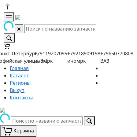
анкт-Петербург,
+79119207095
+79218909198
+79650770808
офийская улица, 8к5
иномрк
иномрк
ВАЗ
Главная
Каталог
Регионы
Выкуп
Контакты
Корзина