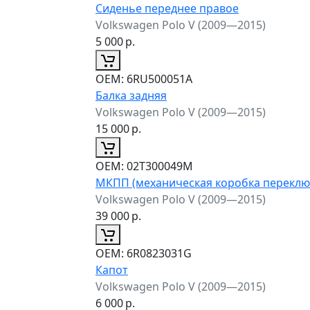
Сиденье переднее правое
Volkswagen Polo V (2009—2015)
5 000
р.
ОЕМ:
6RU500051A
Балка задняя
Volkswagen Polo V (2009—2015)
15 000
р.
ОЕМ:
02T300049M
МКПП (механическая коробка переклю
Volkswagen Polo V (2009—2015)
39 000
р.
ОЕМ:
6R0823031G
Капот
Volkswagen Polo V (2009—2015)
6 000
р.