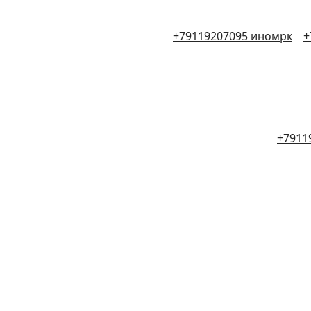
+79119207095 иномрк
+
+7911