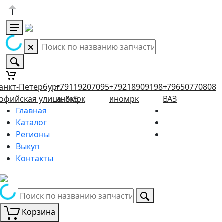
анкт-Петербург,
+79119207095
+79218909198
+79650770808
офийская улица, 8к5
иномрк
иномрк
ВАЗ
Главная
Каталог
Регионы
Выкуп
Контакты
Корзина