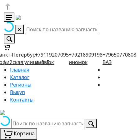
анкт-Петербург,
+79119207095
+79218909198
+79650770808
офийская улица, 8к5
иномрк
иномрк
ВАЗ
Главная
Каталог
Регионы
Выкуп
Контакты
Корзина