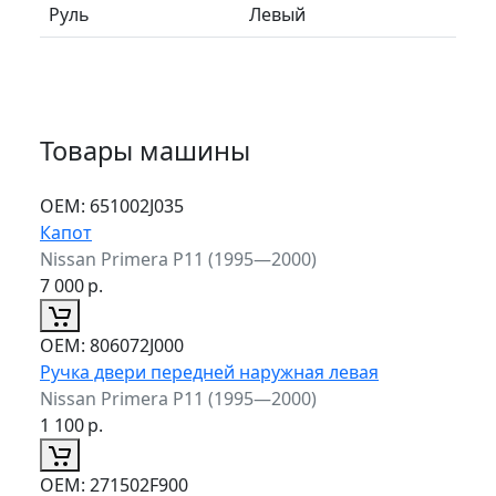
Руль
Левый
Товары машины
ОЕМ:
651002J035
Капот
Nissan Primera P11 (1995—2000)
7 000
р.
ОЕМ:
806072J000
Ручка двери передней наружная левая
Nissan Primera P11 (1995—2000)
1 100
р.
ОЕМ:
271502F900