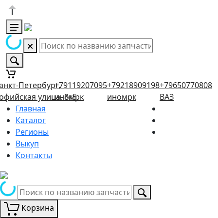
анкт-Петербург,
+79119207095
+79218909198
+79650770808
офийская улица, 8к5
иномрк
иномрк
ВАЗ
Главная
Каталог
Регионы
Выкуп
Контакты
Корзина