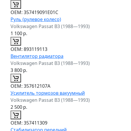
ОЕМ:
357419091E01C
Руль (рулевое колесо)
Volkswagen Passat B3 (1988—1993)
1 100
р.
ОЕМ:
893119113
Вентилятор радиатора
Volkswagen Passat B3 (1988—1993)
3 800
р.
ОЕМ:
357612107A
Усилитель тормозов вакуумный
Volkswagen Passat B3 (1988—1993)
2 500
р.
ОЕМ:
357411309
Стабилизатор передний