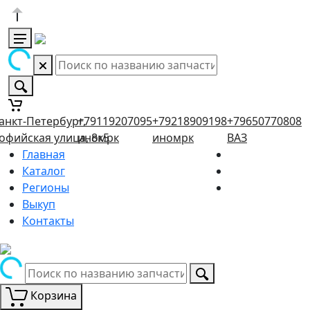
анкт-Петербург,
+79119207095
+79218909198
+79650770808
офийская улица, 8к5
иномрк
иномрк
ВАЗ
Главная
Каталог
Регионы
Выкуп
Контакты
Корзина