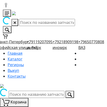
анкт-Петербург,
+79119207095
+79218909198
+79650770808
офийская улица, 8к5
иномрк
иномрк
ВАЗ
Главная
Каталог
Регионы
Выкуп
Контакты
Корзина