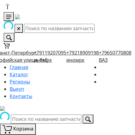
анкт-Петербург,
+79119207095
+79218909198
+79650770808
офийская улица, 8к5
иномрк
иномрк
ВАЗ
Главная
Каталог
Регионы
Выкуп
Контакты
Корзина