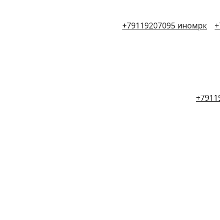
+79119207095 иномрк
+
+7911