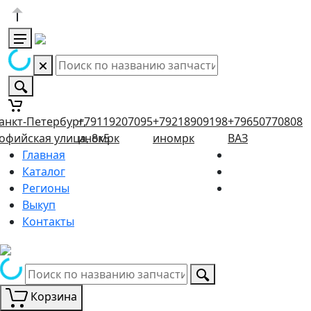
анкт-Петербург,
+79119207095
+79218909198
+79650770808
офийская улица, 8к5
иномрк
иномрк
ВАЗ
Главная
Каталог
Регионы
Выкуп
Контакты
Корзина