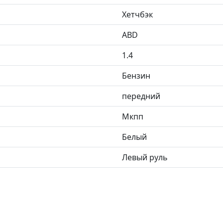
Хетчбэк
ABD
1.4
Бензин
передний
Мкпп
Белый
Левый руль