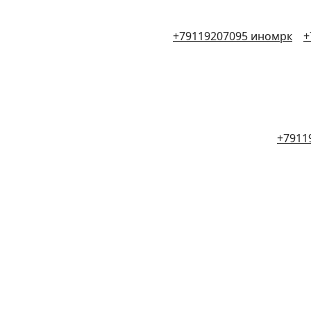
+79119207095 иномрк
+
+7911