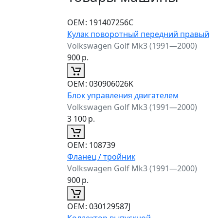
ОЕМ:
191407256C
Кулак поворотный передний правый
Volkswagen Golf Mk3 (1991—2000)
900
р.
ОЕМ:
030906026K
Блок управления двигателем
Volkswagen Golf Mk3 (1991—2000)
3 100
р.
ОЕМ:
108739
Фланец / тройник
Volkswagen Golf Mk3 (1991—2000)
900
р.
ОЕМ:
030129587J
Коллектор выпускной