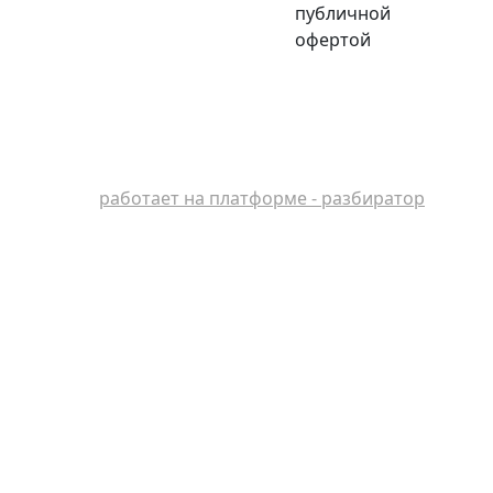
публичной
офертой
работает на платформе - разбиратор