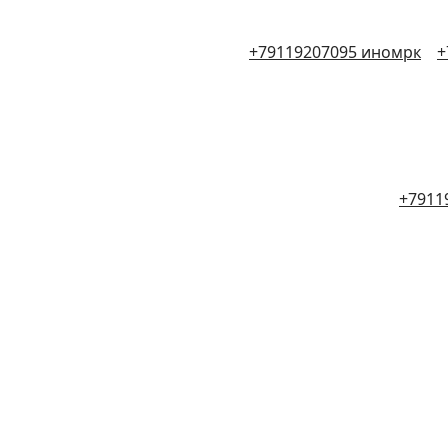
+79119207095 иномрк
+
+7911