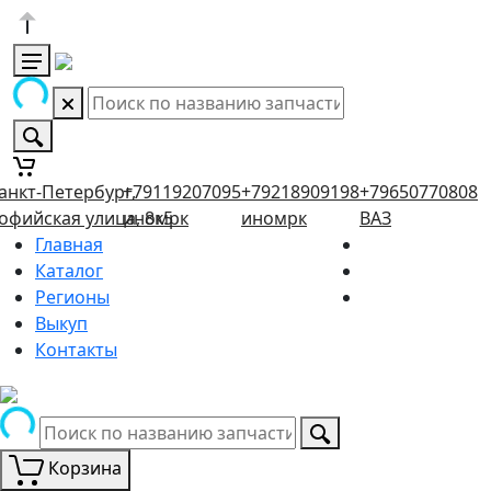
анкт-Петербург,
+79119207095
+79218909198
+79650770808
офийская улица, 8к5
иномрк
иномрк
ВАЗ
Главная
Каталог
Регионы
Выкуп
Контакты
Корзина