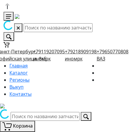
анкт-Петербург,
+79119207095
+79218909198
+79650770808
офийская улица, 8к5
иномрк
иномрк
ВАЗ
Главная
Каталог
Регионы
Выкуп
Контакты
Корзина