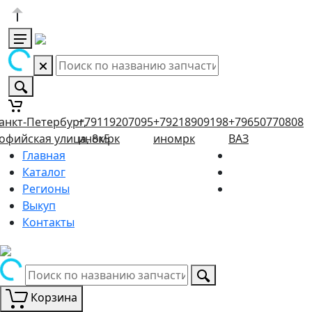
анкт-Петербург,
+79119207095
+79218909198
+79650770808
офийская улица, 8к5
иномрк
иномрк
ВАЗ
Главная
Каталог
Регионы
Выкуп
Контакты
Корзина