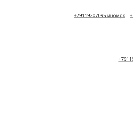
+79119207095 иномрк
+
+7911