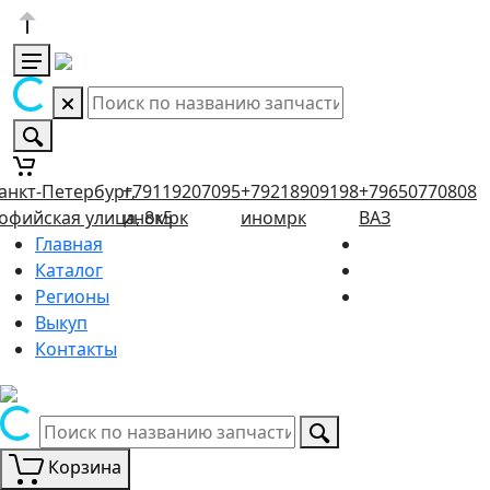
анкт-Петербург,
+79119207095
+79218909198
+79650770808
офийская улица, 8к5
иномрк
иномрк
ВАЗ
Главная
Каталог
Регионы
Выкуп
Контакты
Корзина