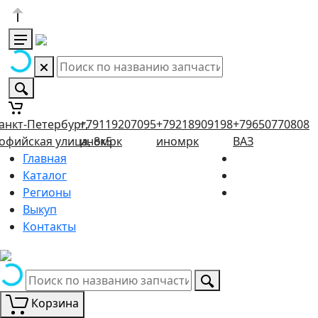
анкт-Петербург,
+79119207095
+79218909198
+79650770808
офийская улица, 8к5
иномрк
иномрк
ВАЗ
Главная
Каталог
Регионы
Выкуп
Контакты
Корзина