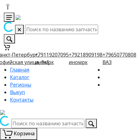
анкт-Петербург,
+79119207095
+79218909198
+79650770808
офийская улица, 8к5
иномрк
иномрк
ВАЗ
Главная
Каталог
Регионы
Выкуп
Контакты
Корзина