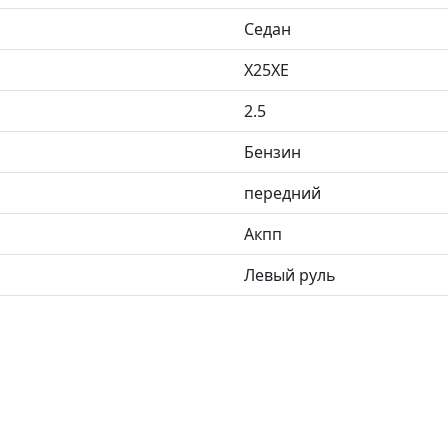
Седан
X25XE
2.5
Бензин
передний
Акпп
Левый руль