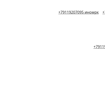
+79119207095 иномрк
+
+7911