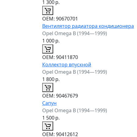
1 300
р.
ОЕМ:
90670701
Вентилятор радиатора кондиционера
Opel Omega B (1994—1999)
1 000
р.
ОЕМ:
90411870
Коллектор впускной
Opel Omega B (1994—1999)
1 800
р.
ОЕМ:
90467679
Сапун
Opel Omega B (1994—1999)
1 500
р.
ОЕМ:
90412612