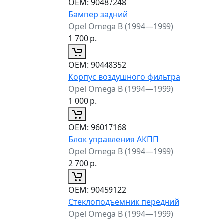
ОЕМ:
90487248
Бампер задний
Opel Omega B (1994—1999)
1 700
р.
ОЕМ:
90448352
Корпус воздушного фильтра
Opel Omega B (1994—1999)
1 000
р.
ОЕМ:
96017168
Блок управления АКПП
Opel Omega B (1994—1999)
2 700
р.
ОЕМ:
90459122
Стеклоподъемник передний
Opel Omega B (1994—1999)