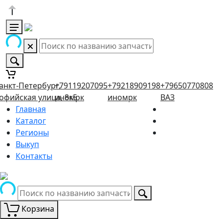
анкт-Петербург,
+79119207095
+79218909198
+79650770808
офийская улица, 8к5
иномрк
иномрк
ВАЗ
Главная
Каталог
Регионы
Выкуп
Контакты
Корзина