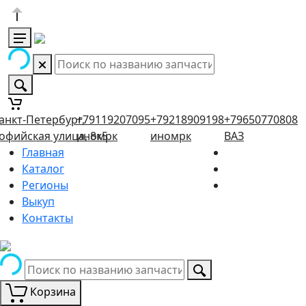
анкт-Петербург,
+79119207095
+79218909198
+79650770808
офийская улица, 8к5
иномрк
иномрк
ВАЗ
Главная
Каталог
Регионы
Выкуп
Контакты
Корзина