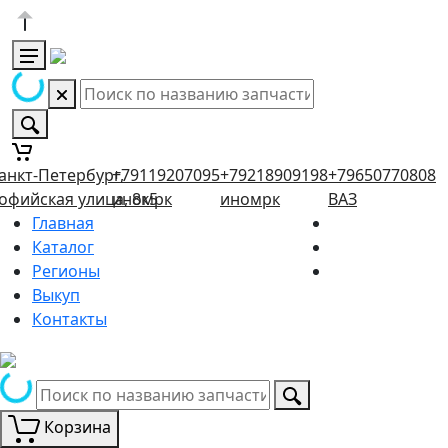
анкт-Петербург,
+79119207095
+79218909198
+79650770808
офийская улица, 8к5
иномрк
иномрк
ВАЗ
Главная
Каталог
Регионы
Выкуп
Контакты
Корзина