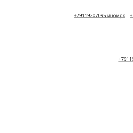
+79119207095 иномрк
+
+7911