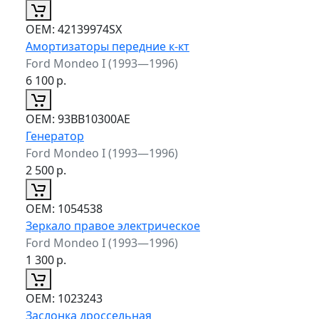
ОЕМ:
42139974SX
Амортизаторы передние к-кт
Ford Mondeo I (1993—1996)
6 100
р.
ОЕМ:
93BB10300AE
Генератор
Ford Mondeo I (1993—1996)
2 500
р.
ОЕМ:
1054538
Зеркало правое электрическое
Ford Mondeo I (1993—1996)
1 300
р.
ОЕМ:
1023243
Заслонка дроссельная