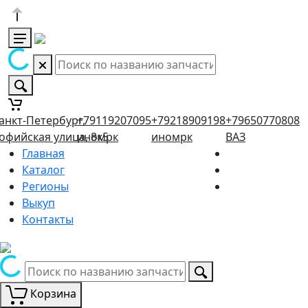
анкт-Петербург,
+79119207095
+79218909198
+79650770808
офийская улица, 8к5
иномрк
иномрк
ВАЗ
Главная
Каталог
Регионы
Выкуп
Контакты
Корзина