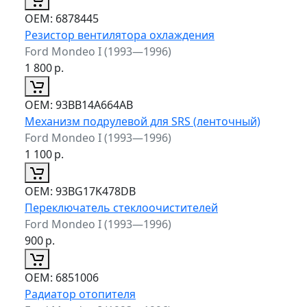
ОЕМ:
6878445
Резистор вентилятора охлаждения
Ford Mondeo I (1993—1996)
1 800
р.
ОЕМ:
93BB14A664AB
Механизм подрулевой для SRS (ленточный)
Ford Mondeo I (1993—1996)
1 100
р.
ОЕМ:
93BG17K478DB
Переключатель стеклоочистителей
Ford Mondeo I (1993—1996)
900
р.
ОЕМ:
6851006
Радиатор отопителя