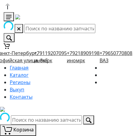
анкт-Петербург,
+79119207095
+79218909198
+79650770808
офийская улица, 8к5
иномрк
иномрк
ВАЗ
Главная
Каталог
Регионы
Выкуп
Контакты
Корзина