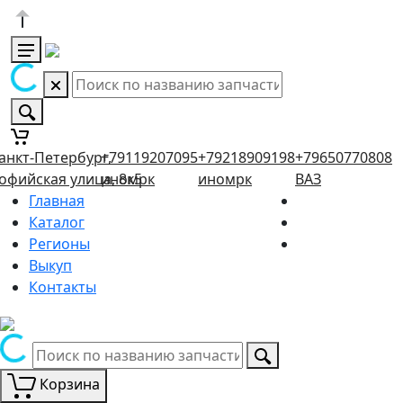
анкт-Петербург,
+79119207095
+79218909198
+79650770808
офийская улица, 8к5
иномрк
иномрк
ВАЗ
Главная
Каталог
Регионы
Выкуп
Контакты
Корзина