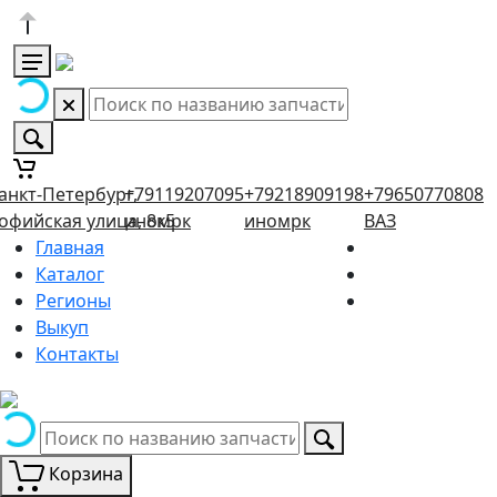
анкт-Петербург,
+79119207095
+79218909198
+79650770808
офийская улица, 8к5
иномрк
иномрк
ВАЗ
Главная
Каталог
Регионы
Выкуп
Контакты
Корзина