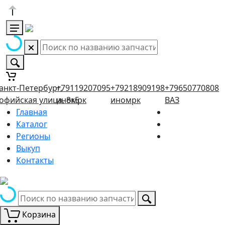
анкт-Петербург,
+79119207095
+79218909198
+79650770808
офийская улица, 8к5
иномрк
иномрк
ВАЗ
Главная
Каталог
Регионы
Выкуп
Контакты
Корзина