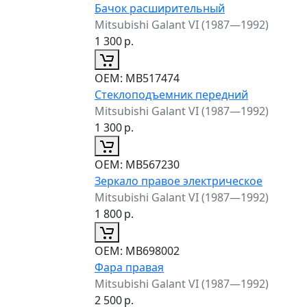
Бачок расширительный
Mitsubishi Galant VI (1987—1992)
1 300
р.
ОЕМ:
MB517474
Стеклоподъемник передний
Mitsubishi Galant VI (1987—1992)
1 300
р.
ОЕМ:
MB567230
Зеркало правое электрическое
Mitsubishi Galant VI (1987—1992)
1 800
р.
ОЕМ:
MB698002
Фара правая
Mitsubishi Galant VI (1987—1992)
2 500
р.