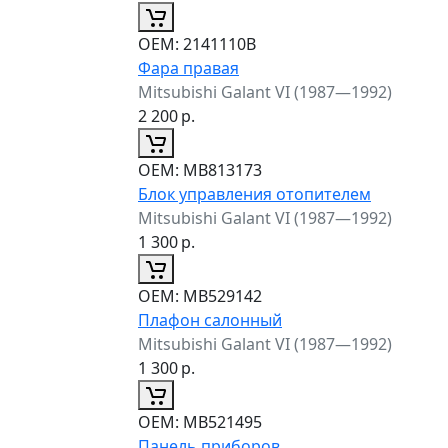
ОЕМ:
2141110B
Фара правая
Mitsubishi Galant VI (1987—1992)
2 200
р.
ОЕМ:
MB813173
Блок управления отопителем
Mitsubishi Galant VI (1987—1992)
1 300
р.
ОЕМ:
MB529142
Плафон салонный
Mitsubishi Galant VI (1987—1992)
1 300
р.
ОЕМ:
MB521495
Панель приборов