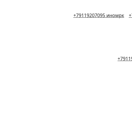
+79119207095 иномрк
+
+7911