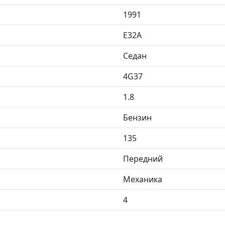
1991
E32A
Седан
4G37
1.8
Бензин
135
Передний
Механика
4