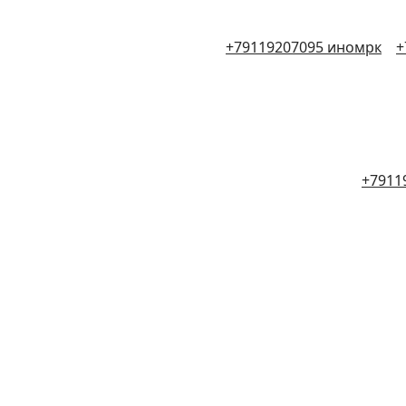
+79119207095 иномрк
+
+7911