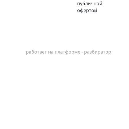
публичной
офертой
работает на платформе - разбиратор