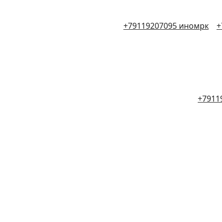
+79119207095 иномрк
+
+7911