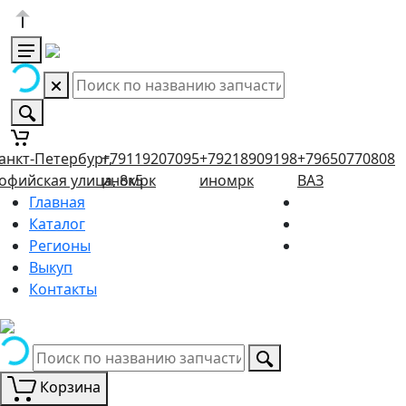
анкт-Петербург,
+79119207095
+79218909198
+79650770808
офийская улица, 8к5
иномрк
иномрк
ВАЗ
Главная
Каталог
Регионы
Выкуп
Контакты
Корзина