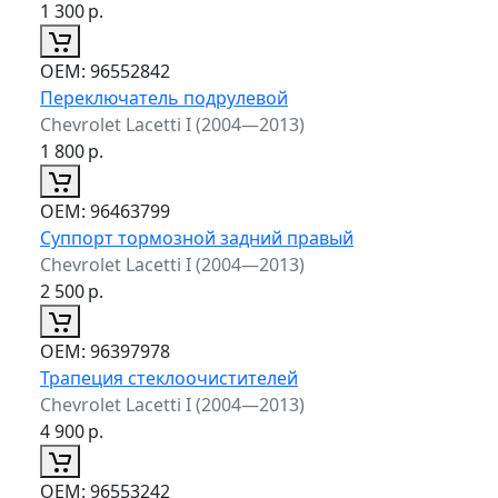
1 300
р.
ОЕМ:
96552842
Переключатель подрулевой
Chevrolet Lacetti I (2004—2013)
1 800
р.
ОЕМ:
96463799
Суппорт тормозной задний правый
Chevrolet Lacetti I (2004—2013)
2 500
р.
ОЕМ:
96397978
Трапеция стеклоочистителей
Chevrolet Lacetti I (2004—2013)
4 900
р.
ОЕМ:
96553242