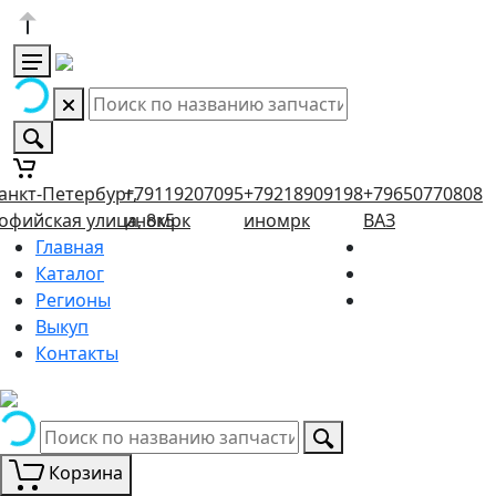
анкт-Петербург,
+79119207095
+79218909198
+79650770808
офийская улица, 8к5
иномрк
иномрк
ВАЗ
Главная
Каталог
Регионы
Выкуп
Контакты
Корзина