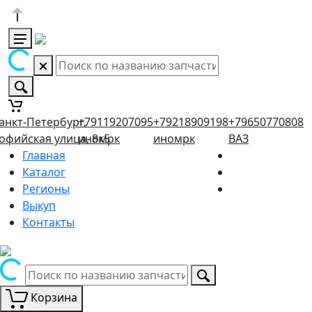
анкт-Петербург,
+79119207095
+79218909198
+79650770808
офийская улица, 8к5
иномрк
иномрк
ВАЗ
Главная
Каталог
Регионы
Выкуп
Контакты
Корзина