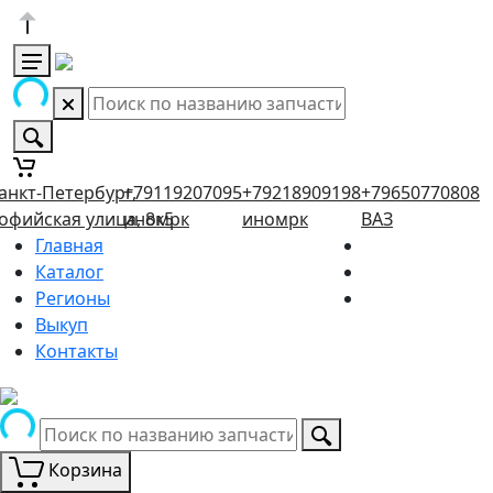
анкт-Петербург,
+79119207095
+79218909198
+79650770808
офийская улица, 8к5
иномрк
иномрк
ВАЗ
Главная
Каталог
Регионы
Выкуп
Контакты
Корзина