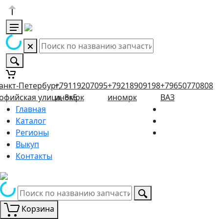
анкт-Петербург,
+79119207095
+79218909198
+79650770808
офийская улица, 8к5
иномрк
иномрк
ВАЗ
Главная
Каталог
Регионы
Выкуп
Контакты
Корзина