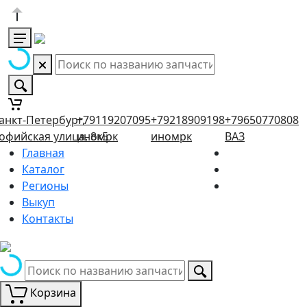
анкт-Петербург,
+79119207095
+79218909198
+79650770808
офийская улица, 8к5
иномрк
иномрк
ВАЗ
Главная
Каталог
Регионы
Выкуп
Контакты
Корзина