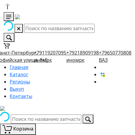
анкт-Петербург,
+79119207095
+79218909198
+79650770808
офийская улица, 8к5
иномрк
иномрк
ВАЗ
Главная
Каталог
Регионы
Выкуп
Контакты
Корзина