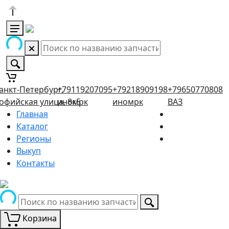
анкт-Петербург,
+79119207095
+79218909198
+79650770808
офийская улица, 8к5
иномрк
иномрк
ВАЗ
Главная
Каталог
Регионы
Выкуп
Контакты
Корзина