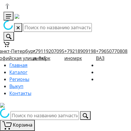
анкт-Петербург,
+79119207095
+79218909198
+79650770808
офийская улица, 8к5
иномрк
иномрк
ВАЗ
Главная
Каталог
Регионы
Выкуп
Контакты
Корзина