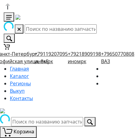
анкт-Петербург,
+79119207095
+79218909198
+79650770808
офийская улица, 8к5
иномрк
иномрк
ВАЗ
Главная
Каталог
Регионы
Выкуп
Контакты
Корзина