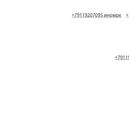
+79119207095 иномрк
+
+7911