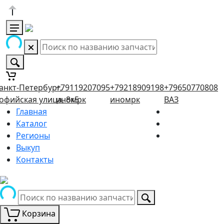
анкт-Петербург,
+79119207095
+79218909198
+79650770808
офийская улица, 8к5
иномрк
иномрк
ВАЗ
Главная
Каталог
Регионы
Выкуп
Контакты
Корзина