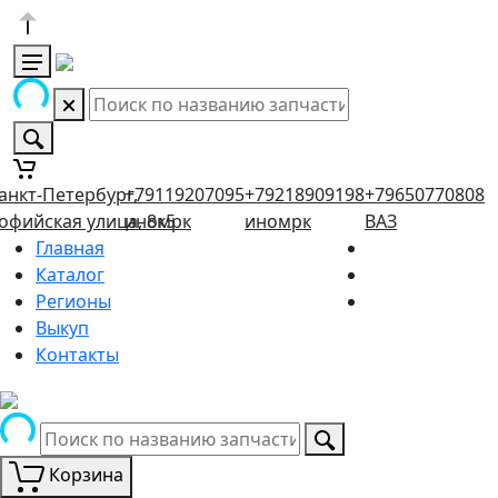
анкт-Петербург,
+79119207095
+79218909198
+79650770808
офийская улица, 8к5
иномрк
иномрк
ВАЗ
Главная
Каталог
Регионы
Выкуп
Контакты
Корзина