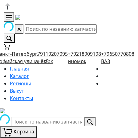
анкт-Петербург,
+79119207095
+79218909198
+79650770808
офийская улица, 8к5
иномрк
иномрк
ВАЗ
Главная
Каталог
Регионы
Выкуп
Контакты
Корзина