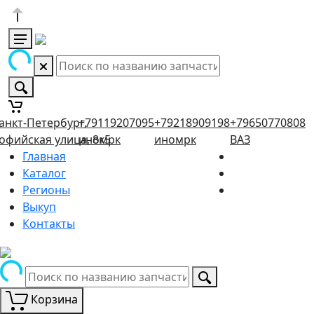
анкт-Петербург,
+79119207095
+79218909198
+79650770808
офийская улица, 8к5
иномрк
иномрк
ВАЗ
Главная
Каталог
Регионы
Выкуп
Контакты
Корзина