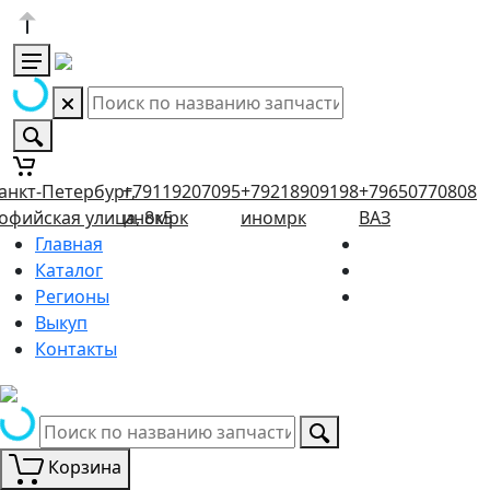
анкт-Петербург,
+79119207095
+79218909198
+79650770808
офийская улица, 8к5
иномрк
иномрк
ВАЗ
Главная
Каталог
Регионы
Выкуп
Контакты
Корзина