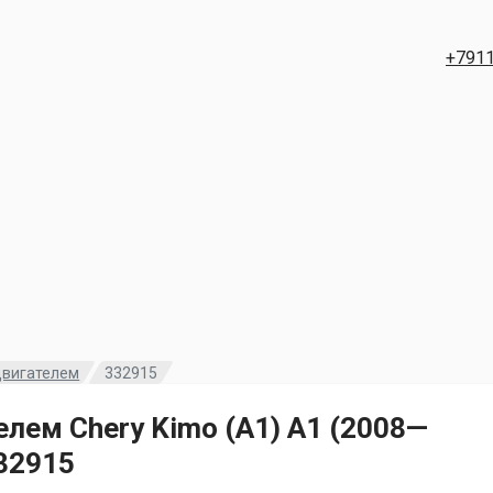
+791
двигателем
332915
елем Chery Kimo (A1) A1 (2008—
32915