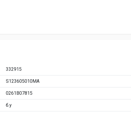
332915
S123605010MA
0261B07815
б.у