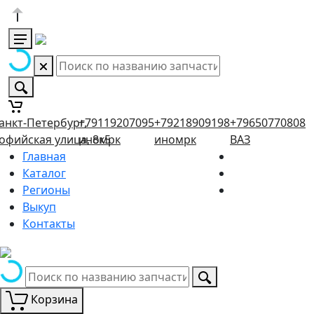
анкт-Петербург,
+79119207095
+79218909198
+79650770808
офийская улица, 8к5
иномрк
иномрк
ВАЗ
Главная
Каталог
Регионы
Выкуп
Контакты
Корзина